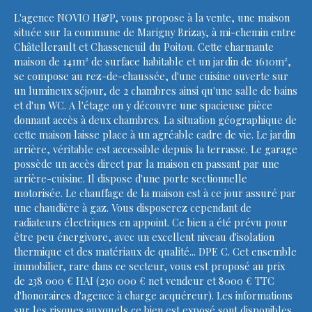
L'agence NOVIO H&P, vous propose à la vente, une maison
située sur la commune de Marigny Brizay, à mi-chemin entre
Châtellerault et Chasseneuil du Poitou. Cette charmante
maison de 141m² de surface habitable et un jardin de 1610m²,
se compose au rez-de-chaussée, d'une cuisine ouverte sur
un lumineux séjour, de 2 chambres ainsi qu'une salle de bains
et d'un WC. A l'étage on y découvre une spacieuse pièce
donnant accès à deux chambres. La situation géographique de
cette maison laisse place à un agréable cadre de vie. Le jardin
arrière, véritable est accessible depuis la terrasse. Le garage
possède un accès direct par la maison en passant par une
arrière-cuisine. Il dispose d'une porte sectionnelle
motorisée. Le chauffage de la maison est à ce jour assuré par
une chaudière à gaz. Vous disposerez cependant de
radiateurs électriques en appoint. Ce bien a été prévu pour
être peu énergivore, avec un excellent niveau d'isolation
thermique et des matériaux de qualité... DPE C. Cet ensemble
immobilier, rare dans ce secteur, vous est proposé au prix
de 238 000 € HAI (230 000 € net vendeur et 8000 € TTC
d'honoraires d'agence à charge acquéreur). Les informations
sur les risques auxquels ce bien est exposé sont disponibles