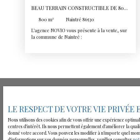
Retrouvez tous nos biens disponibles sur notre
BEAU TERRAIN CONSTRUCTIBLE DE 800
site internet : https://www. novio-immobilier. fr
M2
REF 0087
800
m²
Naintré 86530
L'agence NOVIO vous présente à la vente, sur
la commune de Naintré :
Terrain plat constructible d'environ 800 m²,
situé dans un quartier résidentiel.
Ce dernier, issu d'une division parcellaire d'un
terrain plus vaste, reste modulable en
longueur, largeur et en superficie en fonction
de vos besoins.
Réseau d'électricité et d'eau : en bordure de
parcelle, raccordement à prévoir
Ne manquez 
LE RESPECT DE VOTRE VIE PRIVÉE
Prévoir assainissement individuel à charge
acquéreur .
Nous utilisons des cookies afin de vous offrir une expérience opti
centres d'intérêt. Ils nous permettent également d'améliorer la quali
Prénom
Certificat d'urbanisme obtenu.
donné votre accord. Vous pouvez les modifier à n'importe quel moment
Type d'offre
Type de 
d'informations sur vos données personnelles, veuillez consulter
not