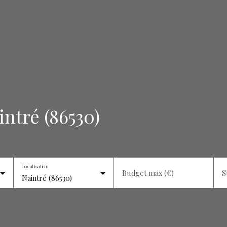
intré (86530)
Localisation
Budget max (€)
S
Naintré (86530)