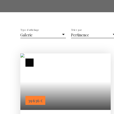
Type d'affichage
Trier par
Galerie
Pertinence
39 636
€