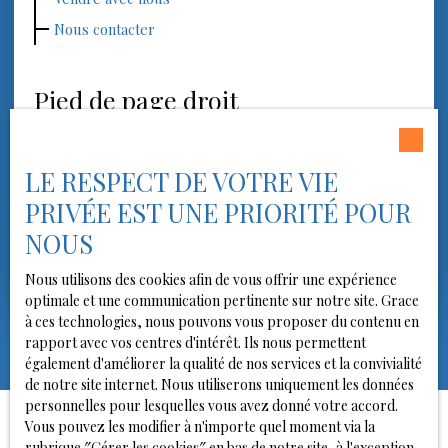
Nous contacter
Pied de page droit
Recrutement
LE RESPECT DE VOTRE VIE
Nos honoraires
PRIVÉE EST UNE PRIORITÉ POUR
Mentions légales
NOUS
Politique de confidentialité
Plan du site
Nous utilisons des cookies afin de vous offrir une expérience
optimale et une communication pertinente sur notre site. Grace
à ces technologies, nous pouvons vous proposer du contenu en
rapport avec vos centres d'intérêt. Ils nous permettent
également d'améliorer la qualité de nos services et la convivialité
de notre site internet. Nous utiliserons uniquement les données
personnelles pour lesquelles vous avez donné votre accord.
Vous pouvez les modifier à n'importe quel moment via la
rubrique ″Gérer les cookies″ en bas de notre site, à l'exception