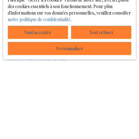
JE RECHERCHE UN BIEN
des cookies essentiels à son fonctionnement. Pour plus
d'informations sur vos données personnelles, veuillez consulter
Location local commercial Poitiers (86000)
notre politique de confidentialité
.
Vente maison
Tout accepter
Tout refuser
Vente maison Châtellerault (86100)
Vente terrain Châtellerault (86100)
Personnaliser
Vente terrain Doussay (86140)
Vente terrain Naintré (86530)
JE SUIS PROPRIÉTAIRE
Estimez votre bien
Espace vendeur
Vendre avec nous
Nous contacter