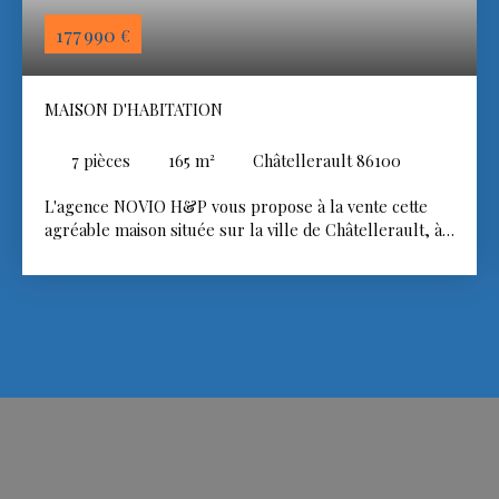
177 990
€
MAISON D'HABITATION
7
pièces
165
m²
Châtellerault 86100
L'agence NOVIO H&P vous propose à la vente cette
agréable maison située sur la ville de Châtellerault, à
proximité immédiate des commodités. Développant une
surface habitable d'environ 165 m², cette maison offre
des volumes fonctionnels. Au rez-de-chaussée, vous
découvrirez une pièce de vie lumineuse, une cuisine,
ainsi qu'un salon indépendant. Ce niveau comprend
également une salle d'eau, une chambre et un WC. À
l'étage, un palier distribue six chambres ainsi qu'une
salle de bains. À l'extérieur, vous bénéficierez d'une
terrasse et d'un garage, offrant un espace de
stationnement ainsi que des possibilités de rangement
supplémentaires. La propriété dispose également d'un