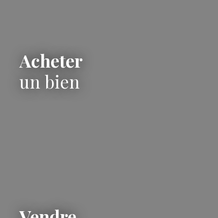
double accès sur la voie publique, un véritable atout
facilitant les entrées et les sorties. Côté prestations, la
maison est équipée de menuiseries en double vitrage.
Le chauffage est assuré par une chaudière au gaz de
ville. L'ensemble est raccordé au tout-à-l'égout et
Acheter
implanté sur une parcelle de 577 m². Le bien est
proposé au prix de 177 990 euros frais d’agence inclus,
un bien
dont 9 990 euros TTC d’honoraires à la charge de
l’acquéreur. Contactez-nous dès maintenant pour
organiser une visite. Réf. : 0463 Les informations sur les
risques auxquels ce bien est exposé sont disponibles
sur le site georisques. gouv. fr.
Vendre