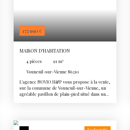
172 990
€
MAISON D'HABITATION
4
pièces
91
m²
Vouneuil-sur-Vienne 86210
L'agence NOVIO H&P vous propose à la vente,
sur la commune de Vouneuil-sur-Vienne, un
agréable pavillon de plain-pied situé dans un
environnement calme. Vous profiterez des
commerces et services de proximité à moins de
5 minutes en voiture tels que la pharmacie, la
boulangerie, le bureau de poste ou encore le
salon de coiffure. Construite en 1995, cette
Exclusivité