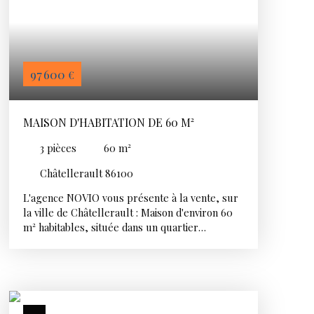
97 600
€
MAISON D'HABITATION DE 60 M²
3
pièces
60
m²
Châtellerault 86100
L'agence NOVIO vous présente à la vente, sur
la ville de Châtellerault : Maison d'environ 60
m² habitables, située dans un quartier
résidentiel agréable et à proximité de
commerces. Elle comprend une cuisine, un
salon, deux chambres, un espace salle d'eau
avec WC séparé. Au sous-sol, vous disposerez
d'une cave, d'une buanderie, d'une cuisine d'été