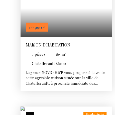
177 990
€
MAISON D'HABITATION
7
pièces
165
m²
Châtellerault 86100
L'agence NOVIO H&P vous propose à la vente
cette agréable maison située sur la ville de
Châtellerault, à proximité immédiate des
commodités. Développant une surface
habitable d'environ 165 m², cette maison offre
des volumes fonctionnels. Au rez-de-
chaussée, vous découvrirez une pièce de vie
lumineuse, une cuisine, ainsi qu'un salon
Exclusivité