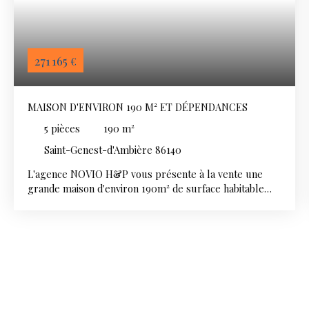
271 165
€
MAISON D'ENVIRON 190 M² ET DÉPENDANCES
5
pièces
190
m²
Saint-Genest-d'Ambière 86140
L'agence NOVIO H&P vous présente à la vente une
grande maison d'environ 190m² de surface habitable
située à Saint Genest d'ambière, à moins de 20 minutes
de Châtellerault. La maison se compose au rez-de-
chaussée d'un salon, d'une cuisine, d'une salle d'eau,
d'une buanderie ainsi que d'un WC indépendant. Le
premier étage dessert deux chambres et un WC. Le
deuxième étage offre deux chambres supplémentaires,
idéales pour une famille ou pour aménager un espace
bureau. À l'extérieur, la propriété bénéficie d'un