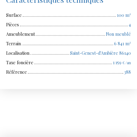
Surface
100
m²
Pièces
4
Ameublement
Non meublé
Terrain
6 841
m²
Localisation
Saint-Genest-d'Ambière 86140
Taxe foncière
1 159
€ /an
Référence
388