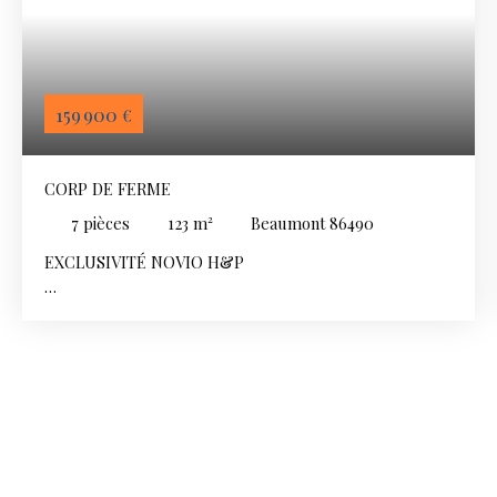
159 900
€
CORP DE FERME
7
pièces
123
m²
Beaumont 86490
EXCLUSIVITÉ NOVIO H&P
Samuel Vandier vous présente à la vente, sur la
commune de Beaumont Saint-Cyr, proche des
commodités, à 15 minutes de Chasseneuil-du-Poitou,
du Futuroscope et 17 minutes de Châtellerault.
Un magnifique corps de ferme plein de potentiel
comprenant une maison d'habitation de 123 m² habitable
exposée sud-ouest et plus de 400 m² de dépendances
(surface au sol, hors étages et greniers)