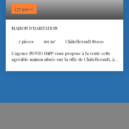
177 990
€
MAISON D'HABITATION
7
pièces
165
m²
Châtellerault 86100
L'agence NOVIO H&P vous propose à la vente cette
agréable maison située sur la ville de Châtellerault, à
proximité immédiate des commodités. Développant une
surface habitable d'environ 165 m², cette maison offre
des volumes fonctionnels. Au rez-de-chaussée, vous
découvrirez une pièce de vie lumineuse, une cuisine,
ainsi qu'un salon indépendant. Ce niveau comprend
également une salle d'eau, une chambre et un WC. À
l'étage, un palier distribue six chambres ainsi qu'une
salle de bains. À l'extérieur, vous bénéficierez d'une
terrasse et d'un garage, offrant un espace de
stationnement ainsi que des possibilités de rangement
supplémentaires. La propriété dispose également d'un