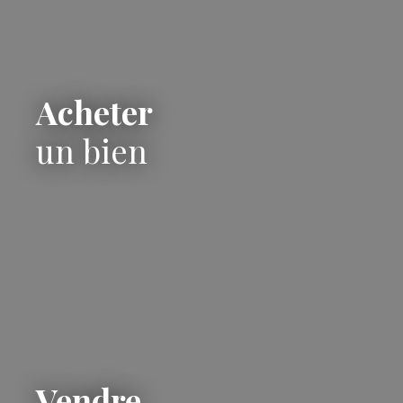
double accès sur la voie publique, un véritable atout
facilitant les entrées et les sorties. Côté prestations, la
maison est équipée de menuiseries en double vitrage.
Le chauffage est assuré par une chaudière au gaz de
ville. L'ensemble est raccordé au tout-à-l'égout et
Acheter
implanté sur une parcelle de 577 m². Le bien est
proposé au prix de 177 990 euros frais d’agence inclus,
un bien
dont 9 990 euros TTC d’honoraires à la charge de
l’acquéreur. Contactez-nous dès maintenant pour
organiser une visite. Réf. : 0463 Les informations sur les
risques auxquels ce bien est exposé sont disponibles
sur le site georisques. gouv. fr.
Vendre