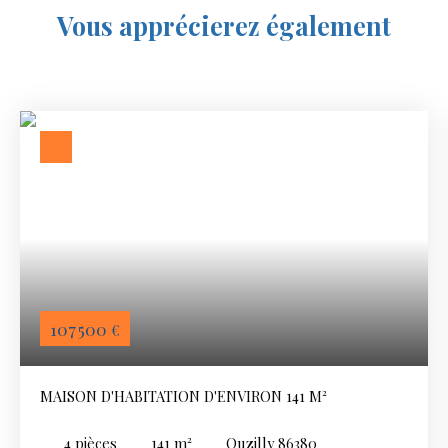
Vous apprécierez
également
107 500
€
MAISON D'HABITATION D'ENVIRON 141 M²
4
pièces
141
m²
Ouzilly 86380