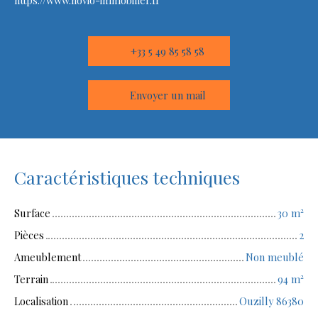
https://www.novio-immobilier.fr
+33 5 49 85 58 58
Envoyer un mail
Caractéristiques techniques
Surface
30
m²
Pièces
2
Ameublement
Non meublé
Terrain
94
m²
Localisation
Ouzilly 86380