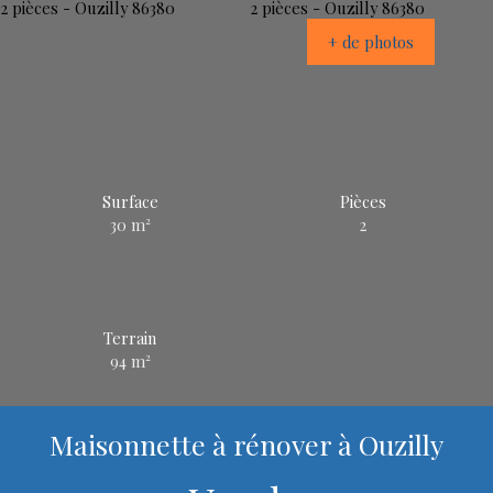
+ de photos
Surface
Pièces
30
m²
2
Terrain
94
m²
Maisonnette à rénover à Ouzilly