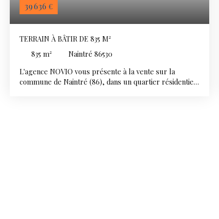
39 636
€
TERRAIN À BÂTIR DE 835 M²
835
m²
Naintré 86530
L'agence NOVIO vous présente à la vente sur la
commune de Naintré (86), dans un quartier résidentiel
calme : Un terrain à bâtir d'une superficie totale de 835
m². Ce terrain offre un accès direct sur la route. Le
terrain est vendu raccordé à l'eau et au tout à l'égout.
Reste à prévoir le raccordement électrique et télécom
(en bordure de parcelle) La fibre optique est présente
dans la rue. Ce terrain donne à l'arrière sur des
terrains agricoles (non constructibles), vous offrant un
cadre agréable tourné vers la campagne. Prix de vente
de ce bien : 39 333€ HAI, dont 3 333€ TTC d'honoraires
d'agence forfaitaires à charge acquéreur en plus du
prix de vente net vendeur (36 000€) Opportunité à
saisir ! Les informations sur les risques auxquels ce
bien est exposé sont disponibles sur le site georisques.