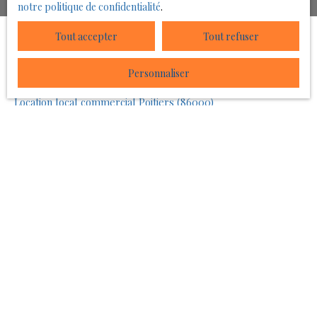
notre politique de confidentialité
.
Tout accepter
Tout refuser
JE RECHERCHE UN BIEN
Personnaliser
Location local commercial Poitiers (86000)
Vente maison
Vente maison Châtellerault (86100)
Vente terrain Châtellerault (86100)
Vente terrain Doussay (86140)
Vente terrain Naintré (86530)
JE SUIS PROPRIÉTAIRE
Estimez votre bien