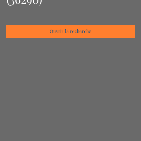
Ouvrir la recherche
Type d'offre
Vente
Type de bien
Terrain
Localisation
Saint-Michel-en-Brenne (36290)
Budget max (€)
Surface min (m²)