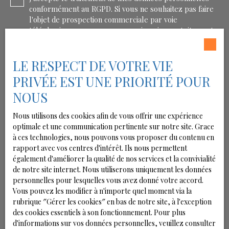
conformément au RGPD. Si vous ne souhaitez pas faire
l'objet de prospection commerciale par voie
téléphonique, vous pouvez vous inscrire gratuitement
sur la liste d'opposition au démarchage téléphonique,
prévu par l'article L223-1 du code de la consommation,
LE RESPECT DE VOTRE VIE
sur le site Internet www.bloctel.gouv.fr ou par courrier
adressé à :
PRIVÉE EST UNE PRIORITÉ POUR
NOUS
Société Worldline, Service Bloctel, CS 61311, 41013
BLOIS CEDEX.
Nous utilisons des cookies afin de vous offrir une expérience
Pour en savoir plus sur le traitement de vos données
optimale et une communication pertinente sur notre site. Grace
personnelles, veuillez consulter notre
politique de
à ces technologies, nous pouvons vous proposer du contenu en
confidentialité
.
rapport avec vos centres d'intérêt. Ils nous permettent
également d'améliorer la qualité de nos services et la convivialité
de notre site internet. Nous utiliserons uniquement les données
personnelles pour lesquelles vous avez donné votre accord.
Recevoir des annonces
Vous pouvez les modifier à n'importe quel moment via la
rubrique ″Gérer les cookies″ en bas de notre site, à l'exception
des cookies essentiels à son fonctionnement. Pour plus
d'informations sur vos données personnelles, veuillez consulter