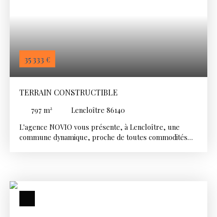
35 333
€
TERRAIN CONSTRUCTIBLE
797
m²
Lencloître 86140
L'agence NOVIO vous présente, à Lencloître, une
commune dynamique, proche de toutes commodités
(86140) :
Terrain constructible d'une surface de 797 m². Cette
parcelle, bénéficie d'un environnement calme tout en
restant accessible par un chemin dédié.
Le terrain est entièrement viabilisé et prêt pour votre