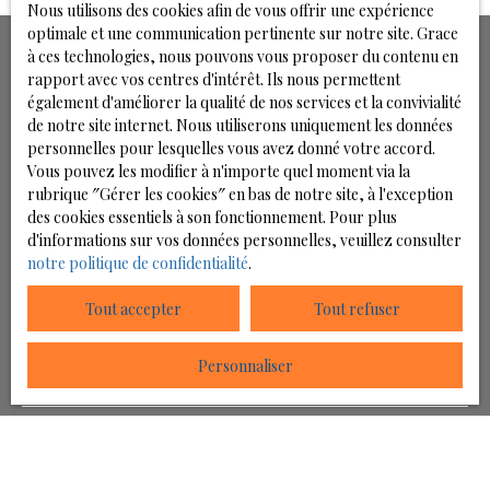
restant accessible par un chemin dédié.
Nous utilisons des cookies afin de vous offrir une expérience
internet : https://www. novio-immobilier. fr
optimale et une communication pertinente sur notre site. Grace
Le terrain est entièrement viabilisé et prêt pour votre
à ces technologies, nous pouvons vous proposer du contenu en
projet de construction (raccordée au réseau
rapport avec vos centres d'intérêt. Ils nous permettent
d'électricité, réseau d'eau, réseaux de communication
également d'améliorer la qualité de nos services et la convivialité
Ne manquez plus aucun bien
et à l'assainissement
de notre site internet. Nous utiliserons uniquement les données
correspondant à votre recherche !
personnelles pour lesquelles vous avez donné votre accord.
La parcelle est également bornée, vous assurant une
Vous pouvez les modifier à n'importe quel moment via la
délimitation précise de votre future propriété.
rubrique ″Gérer les cookies″ en bas de notre site, à l'exception
des cookies essentiels à son fonctionnement. Pour plus
Prénom
Le prix de vente de ce terrain est de 47 333 € HAI, dont 3
d'informations sur vos données personnelles, veuillez consulter
333 € TTC d'honoraires d'agence forfaitaires à charge
notre politique de confidentialité
.
Nom
acquéreur (prix net vendeur : 44 000€)
Tout accepter
Tout refuser
Belle opportunité à saisir pour concrétiser votre projet
Email
immobilier sur un terrain prêt à bâtir.
Personnaliser
Type d'offre
Vente
REF : 0375
Type de bien
Les informations sur les risques auxquels ce bien est
Terrain
exposé sont disponibles sur le site georisques. gouv. fr.
Localisation