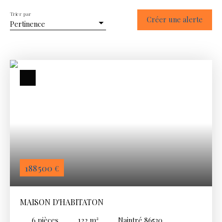
Trier par
Créer une alerte
Pertinence
188 500
€
MAISON D'HABITATON
6
pièces
122
m²
Naintré 86530