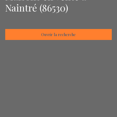
Naintré (86530)
Ouvrir la recherche
Type d'offre
Vente
Type de bien
Maison
Localisation
Naintré (86530)
Budget max (€)
Surface min (m²)