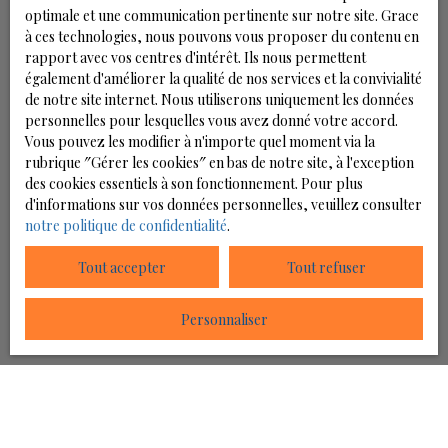
optimale et une communication pertinente sur notre site. Grace
prévu par l'article L223-1 du code de la consommation,
à ces technologies, nous pouvons vous proposer du contenu en
sur le site Internet www.bloctel.gouv.fr ou par courrier
rapport avec vos centres d'intérêt. Ils nous permettent
adressé à :
également d'améliorer la qualité de nos services et la convivialité
de notre site internet. Nous utiliserons uniquement les données
Société Worldline, Service Bloctel, CS 61311, 41013
personnelles pour lesquelles vous avez donné votre accord.
BLOIS CEDEX.
Vous pouvez les modifier à n'importe quel moment via la
rubrique ″Gérer les cookies″ en bas de notre site, à l'exception
Pour en savoir plus sur le traitement de vos données
des cookies essentiels à son fonctionnement. Pour plus
personnelles, veuillez consulter notre
politique de
d'informations sur vos données personnelles, veuillez consulter
confidentialité
.
notre politique de confidentialité
.
Tout accepter
Tout refuser
Recevoir des annonces
Personnaliser