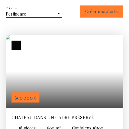
Trier par
Créer une alerte
Pertinence
690 000
€
CHÂTEAU DANS UN CADRE PRÉSERVÉ
18
pièces
600
m²
Confolens 16500