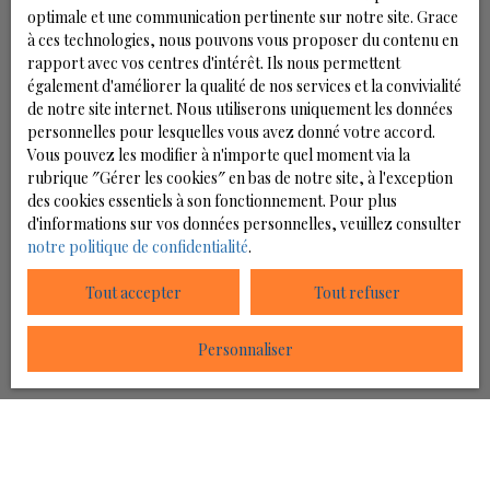
optimale et une communication pertinente sur notre site. Grace
Angoulême et Poitiers et par conséquent à 1h
prévu par l'article L223-1 du code de la consommation,
à ces technologies, nous pouvons vous proposer du contenu en
d'aéroports et gares TGV. Nous vous présentons ce
sur le site Internet www.bloctel.gouv.fr ou par courrier
rapport avec vos centres d'intérêt. Ils nous permettent
bien d'exception, au prix de 690 000 € HAI. Dans un
adressé à :
également d'améliorer la qualité de nos services et la convivialité
souci de préservation de la confidentialité du lieux, les
de notre site internet. Nous utiliserons uniquement les données
autres photos vous permettant de découvrir ce bien
Société Worldline, Service Bloctel, CS 61311, 41013
personnelles pour lesquelles vous avez donné votre accord.
sont disponibles uniquement sur demande auprès de
BLOIS CEDEX.
Vous pouvez les modifier à n'importe quel moment via la
l'agence. Les informations sur les risques auxquels ce
rubrique ″Gérer les cookies″ en bas de notre site, à l'exception
bien est exposé sont disponibles sur le site georisques.
Pour en savoir plus sur le traitement de vos données
des cookies essentiels à son fonctionnement. Pour plus
gouv. fr. Retrouvez tous nos biens disponibles sur
personnelles, veuillez consulter notre
politique de
d'informations sur vos données personnelles, veuillez consulter
notre site internet : https://www. novio-immobilier. fr
confidentialité
.
notre politique de confidentialité
.
REF 0392
Tout accepter
Tout refuser
Recevoir des annonces
Personnaliser