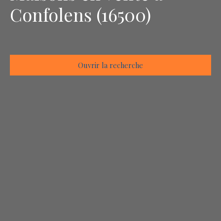
Confolens (16500)
Ouvrir la recherche
Type d'offre
Vente
Type de bien
Maison
Localisation
Confolens (16500)
Budget max (€)
Surface min (m²)