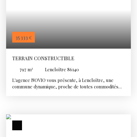
35 333
€
TERRAIN CONSTRUCTIBLE
797
m²
Lencloître 86140
L'agence NOVIO vous présente, à Lencloître, une
commune dynamique, proche de toutes commodités
(86140) :
Terrain constructible d'une surface de 797 m². Cette
parcelle, bénéficie d'un environnement calme tout en
restant accessible par un chemin dédié.
Le terrain est entièrement viabilisé et prêt pour votre