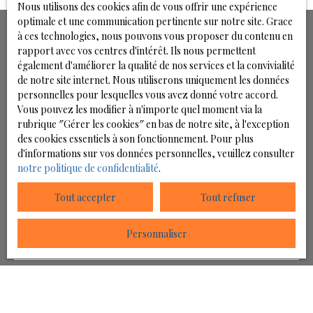
restant accessible par un chemin dédié.
Nous utilisons des cookies afin de vous offrir une expérience
internet : https://www. novio-immobilier. fr
optimale et une communication pertinente sur notre site. Grace
Le terrain est entièrement viabilisé et prêt pour votre
à ces technologies, nous pouvons vous proposer du contenu en
projet de construction (raccordée au réseau
rapport avec vos centres d'intérêt. Ils nous permettent
d'électricité, réseau d'eau, réseaux de communication
également d'améliorer la qualité de nos services et la convivialité
Ne manquez plus aucun bien
et à l'assainissement
de notre site internet. Nous utiliserons uniquement les données
correspondant à votre recherche !
personnelles pour lesquelles vous avez donné votre accord.
La parcelle est également bornée, vous assurant une
Vous pouvez les modifier à n'importe quel moment via la
délimitation précise de votre future propriété.
rubrique ″Gérer les cookies″ en bas de notre site, à l'exception
des cookies essentiels à son fonctionnement. Pour plus
Prénom
Le prix de vente de ce terrain est de 47 333 € HAI, dont 3
d'informations sur vos données personnelles, veuillez consulter
333 € TTC d'honoraires d'agence forfaitaires à charge
notre politique de confidentialité
.
Nom
acquéreur (prix net vendeur : 44 000€)
Tout accepter
Tout refuser
Belle opportunité à saisir pour concrétiser votre projet
Email
immobilier sur un terrain prêt à bâtir.
Personnaliser
Type d'offre
Vente
REF : 0375
Type de bien
Les informations sur les risques auxquels ce bien est
Terrain
exposé sont disponibles sur le site georisques. gouv. fr.
Localisation