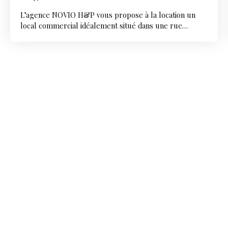
L’agence NOVIO H&P vous propose à la location un
local commercial idéalement situé dans une rue
commerçante du centre-ville de Poitiers. Anciennement
exploité en bar-restaurant, ce local offre un fort
potentiel et peut être facilement adapté à de nombreux
projets d’activité. D’une superficie d’environ 73 m² en
rez-de-chaussée, il se compose d’une vaste salle avec
bar, idéale pour l’accueil de la clientèle, d’une cuisine
et d’une réserve. Des sanitaires conformes aux normes
PMR complètent cet espace. Le bien bénéficie
également de deux caves en sous-sol, offrant une
capacité de stockage supplémentaire. La location
comprend le matériel précédemment utilisé pour
l’activité de bar ainsi qu’une licence IV mise à
disposition par le bailleur. Conditions financières : Loyer
mensuel : 1 500 € HT Charges locatives mensuelles : 1
200 € HT (taxe foncière) Dépôt de garantie : 3 000 € +
caution personnelle exigée Honoraires de
commercialisation : 5 184 € TTC (soit 9,6 % TTC du
loyer triennal HT), à la charge du preneur Une belle