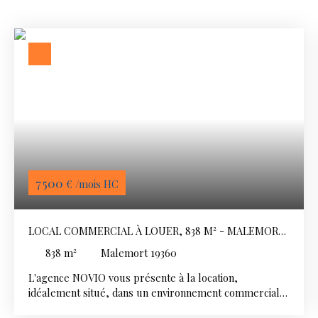
7 500
€ /mois HC
LOCAL COMMERCIAL À LOUER, 838 M² - MALEMORT
19360
838
m²
Malemort 19360
L'agence NOVIO vous présente à la location,
idéalement situé, dans un environnement commercial,
en centre-ville de Malemort sur Corrèze (BRIVE), sur