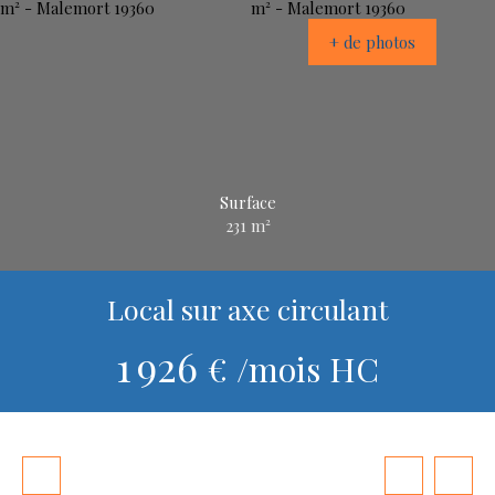
+ de photos
Surface
231
m²
Local sur axe circulant
1 926
€ /mois HC