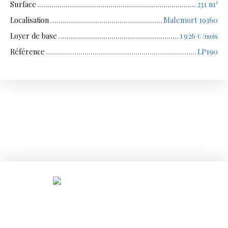
Surface
231
m²
Localisation
Malemort 19360
Loyer de base
1 926
€ /mois
Référence
LP190