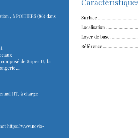
Caractéristique
tion , à POITIERS (86) dans
Surface
Localisation
Loyer de base
Référence
l.
ciaux.
, composé de Super U, la
angerie,...
iennal HT, à charge
net https://www.novio-