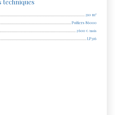
s techniques
210
m²
Poitiers 86000
2 600
€ /mois
LP316