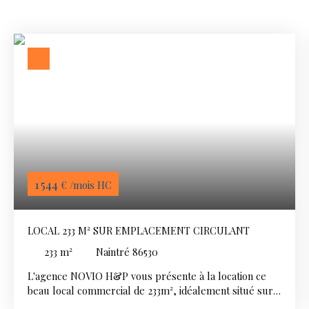
1 544
€ /mois HC
LOCAL 233 M² SUR EMPLACEMENT CIRCULANT
233
m²
Naintré 86530
L'agence NOVIO H&P vous présente à la location ce
beau local commercial de 233m², idéalement situé sur
un axe très circulant au sud de Châtellerault, à