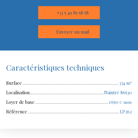
+33 5 49 85 58 58
Envoyer un mail
Caractéristiques techniques
Surface
334
m²
Localisation
Naintré 86530
Loyer de base
1 650
€ /mois
Référence
LP262