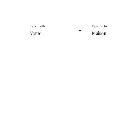
Type d'offre
Type de bien
Vente
Maison
Besoin de faire estimer votre 