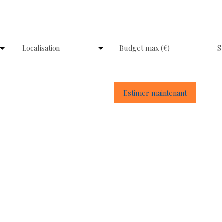
Localisation
Budget max (€)
S
bien immobilier ?
Estimer maintenant